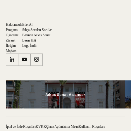
Hakkımızda
Bilet Al
Program
Sıkça Sorulan Sorular
Öğrenme
Basında Arkas Sanat
Ziyaret
Basın Kiti
İletişim
Logo İndir
Mağaza
Arkas Sanat Alsancak
İptal ve İade Koşulları
KVKK
Çerez Aydınlatma Metni
Kullanım Koşulları