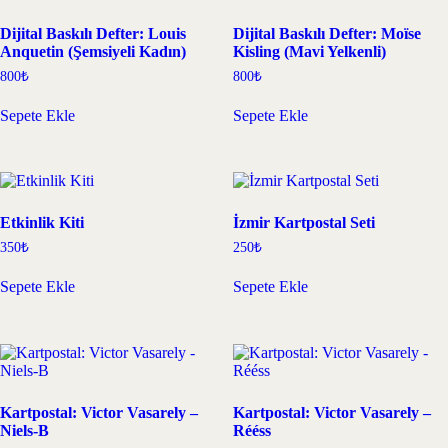
Dijital Baskılı Defter: Louis
Dijital Baskılı Defter: Moïse
Anquetin (Şemsiyeli Kadın)
Kisling (Mavi Yelkenli)
800
₺
800
₺
Sepete Ekle
Sepete Ekle
Etkinlik Kiti
İzmir Kartpostal Seti
350
₺
250
₺
Sepete Ekle
Sepete Ekle
Kartpostal: Victor Vasarely –
Kartpostal: Victor Vasarely –
Niels-B
Rééss