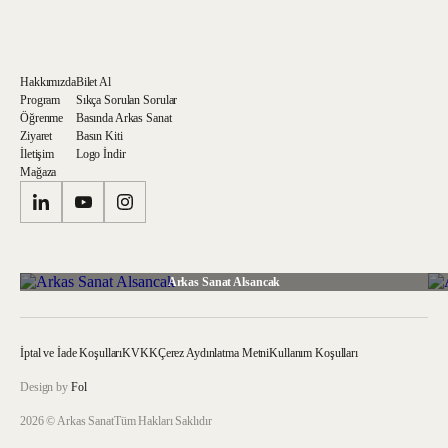
Hakkımızda
Bilet Al
Program
Sıkça Sorulan Sorular
Öğrenme
Basında Arkas Sanat
Ziyaret
Basın Kiti
İletişim
Logo İndir
Mağaza
Arkas Sanat Alsancak
İptal ve İade Koşulları
KVKK
Çerez Aydınlatma Metni
Kullanım Koşulları
Design by
Fol
2026 © Arkas Sanat
Tüm Hakları Saklıdır