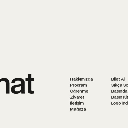
Metni
'ni okudu
Tarafıma ticari 
Hakkımızda
Bilet Al
Program
Sıkça So
Öğrenme
Basında
Ziyaret
Basın Kit
İletişim
Logo İnd
Mağaza