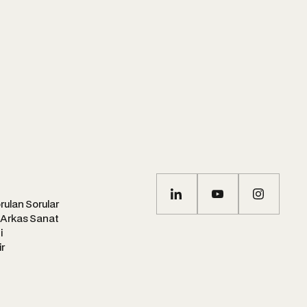
m ve kabul ediyorum.
elektronik ileti gönderilmesini kabul ediyorum.
rulan Sorular
 Arkas Sanat
i
ir