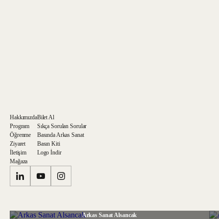
Tarafıma ticari elektronik ileti gönderilmesini kabul ediyorum.
Hakkımızda
Bilet Al
Program
Sıkça Sorulan Sorular
Öğrenme
Basında Arkas Sanat
Ziyaret
Basın Kiti
İletişim
Logo İndir
Mağaza
Arkas Sanat Alsancak