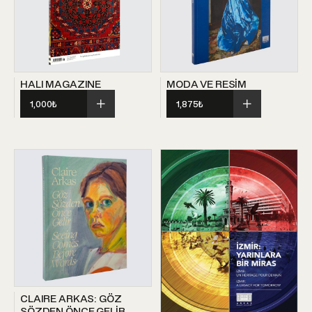
HALI MAGAZINE
MODA VE RESİM
1,000
₺
1,875
₺
CLAIRE ARKAS: GÖZ
SÖZDEN ÖNCE GELİR