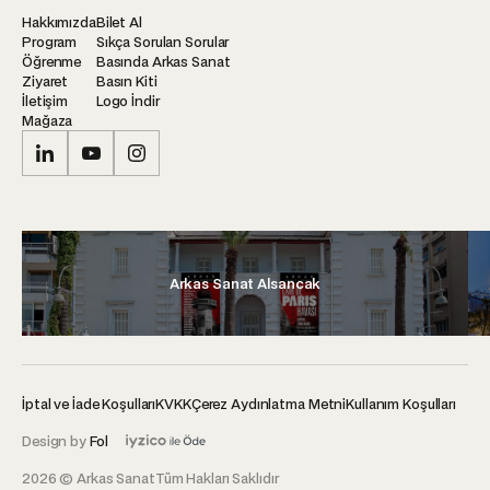
Hakkımızda
Bilet Al
Program
Sıkça Sorulan Sorular
Öğrenme
Basında Arkas Sanat
Ziyaret
Basın Kiti
İletişim
Logo İndir
Mağaza
Arkas Sanat Alsancak
İptal ve İade Koşulları
KVKK
Çerez Aydınlatma Metni
Kullanım Koşulları
Design by
Fol
2026 © Arkas Sanat
Tüm Hakları Saklıdır