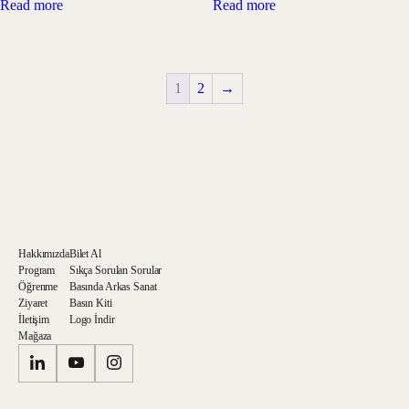
Read more
Read more
1
2
→
Hakkımızda
Bilet Al
Program
Sıkça Sorulan Sorular
Öğrenme
Basında Arkas Sanat
Ziyaret
Basın Kiti
İletişim
Logo İndir
Mağaza