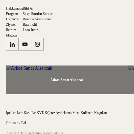
Hakkımızda
Bilet Al
Program
Sıkça Sorulan Sorular
Öğrenme
Basında Arkas Sanat
Ziyaret
Basın Kiti
İletişim
Logo İndir
Mağaza
Arkas Sanat Alsancak
İptal ve İade Koşulları
KVKK
Çerez Aydınlatma Metni
Kullanım Koşulları
Design by
Fol
2026 © Arkas Sanat
Tüm Hakları Saklıdır