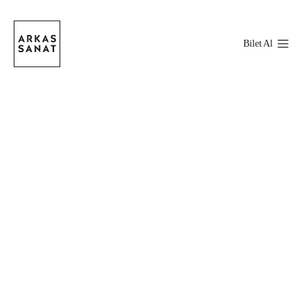
Bilet Al
Stokta Var
Boyut
6,5x6,5 cm