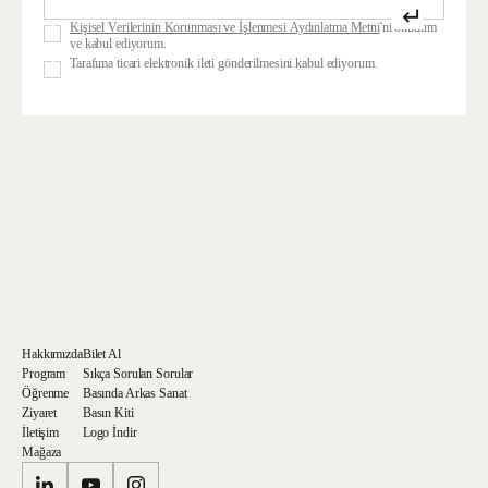
↵
Kişisel Verilerinin Korunması ve İşlenmesi Aydınlatma Metni
'ni okudum
ve kabul ediyorum.
Tarafıma ticari elektronik ileti gönderilmesini kabul ediyorum.
Hakkımızda
Bilet Al
Program
Sıkça Sorulan Sorular
Öğrenme
Basında Arkas Sanat
Ziyaret
Basın Kiti
İletişim
Logo İndir
Mağaza