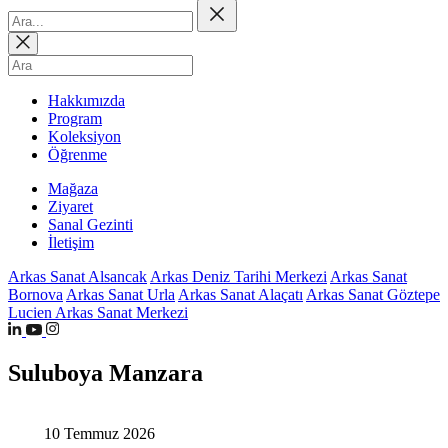
Hakkımızda
Program
Koleksiyon
Öğrenme
Mağaza
Ziyaret
Sanal Gezinti
İletişim
Arkas Sanat Alsancak
Arkas Deniz Tarihi Merkezi
Arkas Sanat
Bornova
Arkas Sanat Urla
Arkas Sanat Alaçatı
Arkas Sanat Göztepe
Lucien Arkas Sanat Merkezi
Suluboya Manzara
10 Temmuz 2026