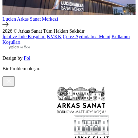
Lucien Arkas Sanat Merkezi
2026 © Arkas Sanat
Tüm Hakları Saklıdır
İptal ve İade Koşulları
KVKK
Çerez Aydınlatma Metni
Kullanım
Koşulları
Design by
Fol
Bir Problem oluştu.