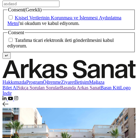
Consent
(Gerekli)
Kişisel Verilerinin Korunması ve İşlenmesi Aydınlatma
Metni
'ni okudum ve kabul ediyorum.
Consent
Tarafıma ticari elektronik ileti gönderilmesini kabul
ediyorum.
↵
Hakkımızda
Program
Öğrenme
Ziyaret
İletişim
Mağaza
Bilet Al
Sıkça Sorulan Sorular
Basında Arkas Sanat
Basın Kiti
Logo
İndir