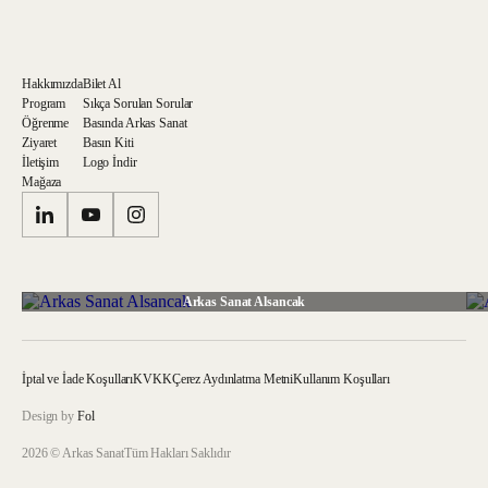
Hakkımızda
Bilet Al
Program
Sıkça Sorulan Sorular
Öğrenme
Basında Arkas Sanat
Ziyaret
Basın Kiti
İletişim
Logo İndir
Mağaza
Arkas Sanat Alsancak
İptal ve İade Koşulları
KVKK
Çerez Aydınlatma Metni
Kullanım Koşulları
Design by
Fol
2026 © Arkas Sanat
Tüm Hakları Saklıdır