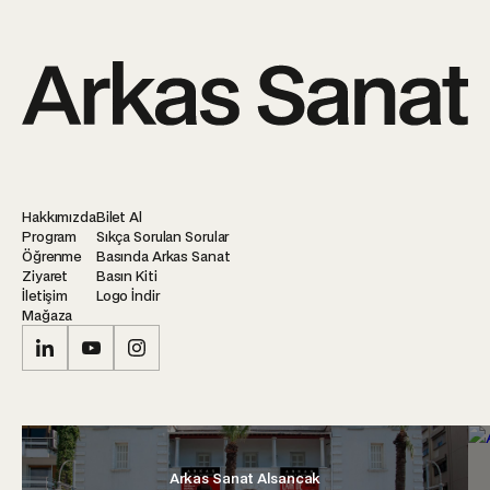
Hakkımızda
Bilet Al
Program
Sıkça Sorulan Sorular
Öğrenme
Basında Arkas Sanat
Ziyaret
Basın Kiti
İletişim
Logo İndir
Mağaza
Arkas Sanat Alsancak