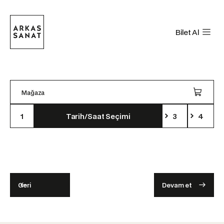
Bilet Al
Mağaza
1
Tarih/Saat Seçimi
3
4
Geri
Devam et