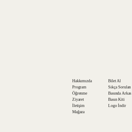
Kişisel Verilerinin
kabul ediyorum.
Tarafıma ticari elek
Hakkımızda
Bilet Al
Program
Sıkça Sorulan
Öğrenme
Basında Arkas
Ziyaret
Basın Kiti
İletişim
Logo İndir
Mağaza