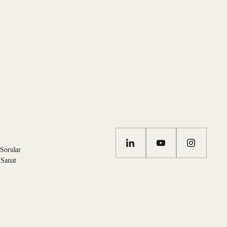
 Korunması ve İşlenmesi Aydınlatma Metni
'ni okudum ve
tronik ileti gönderilmesini kabul ediyorum.
 Sorular
 Sanat