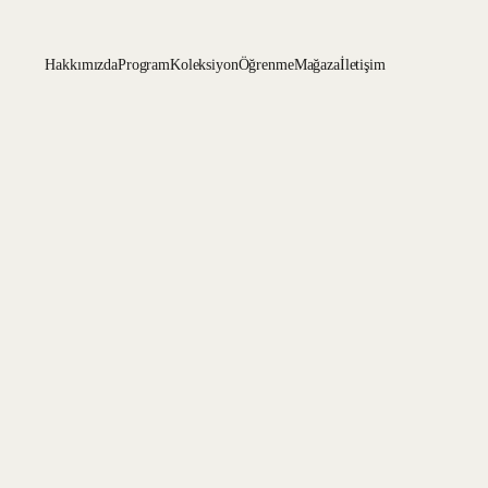
Hakkımızda
Program
Koleksiyon
Öğrenme
Mağaza
İletişim