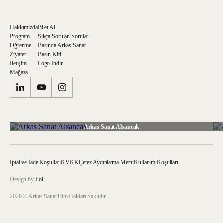
Hakkımızda
Bilet Al
Program
Sıkça Sorulan Sorular
Öğrenme
Basında Arkas Sanat
Ziyaret
Basın Kiti
İletişim
Logo İndir
Mağaza
Arkas Sanat Alsancak
İptal ve İade Koşulları
KVKK
Çerez Aydınlatma Metni
Kullanım Koşulları
Design by
Fol
2026 © Arkas Sanat
Tüm Hakları Saklıdır