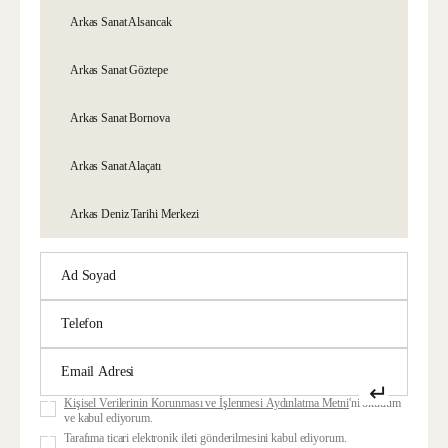
Arkas Sanat Alsancak
Arkas Sanat Göztepe
Arkas Sanat Bornova
Arkas Sanat Alaçatı
Arkas Deniz Tarihi Merkezi
↵
Kişisel Verilerinin Korunması ve İşlenmesi Aydınlatma Metni
'ni okudum
ve kabul ediyorum.
Tarafıma ticari elektronik ileti gönderilmesini kabul ediyorum.