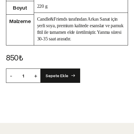
220 g
Boyut
Candle&Friends tarafından Arkas Sanat için
Malzeme
yerli soya, premium kalitede esanslar ve pamuk
fitil ile tamamen elde üretilmiştir. Yanma süresi
30-35 saat arasıdır.
850
₺
-
+
Sepete Ekle