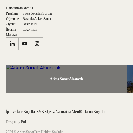
Hakkımızda
Bilet Al
Program
Sıkça Sorulan Sorular
Öğrenme
Basında Arkas Sanat
Ziyaret
Basın Kiti
İletişim
Logo İndir
Mağaza
Arkas Sanat Alsancak
İptal ve İade Koşulları
KVKK
Çerez Aydınlatma Metni
Kullanım Koşulları
Design by
Fol
2026 © Arkas Sanat
Tüm Hakları Saklıdır