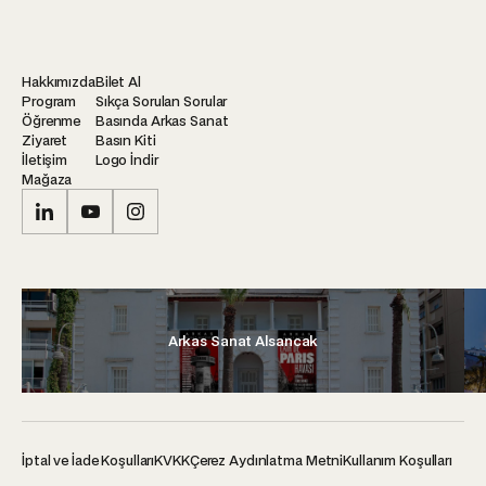
Hakkımızda
Bilet Al
Program
Sıkça Sorulan Sorular
Öğrenme
Basında Arkas Sanat
Ziyaret
Basın Kiti
İletişim
Logo İndir
Mağaza
Arkas Sanat Alsancak
İptal ve İade Koşulları
KVKK
Çerez Aydınlatma Metni
Kullanım Koşulları