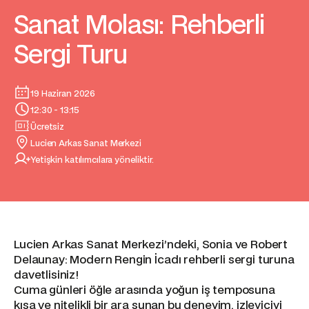
Sanat Molası: Rehberli
Sergi Turu
19 Haziran 2026
12:30 - 13:15
Ücretsiz
Lucien Arkas Sanat Merkezi
Yetişkin katılımcılara yöneliktir.
Lucien Arkas Sanat Merkezi’ndeki, Sonia ve Robert
Delaunay: Modern Rengin İcadı rehberli sergi turuna
davetlisiniz!
Cuma günleri öğle arasında yoğun iş temposuna
kısa ve nitelikli bir ara sunan bu deneyim, izleyiciyi