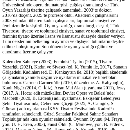
Üniversitesi’nde opera dramaturgisi, çağdaş dramaturgi ve Türk
Oyun Yazarlığı üzerine çalışarak tamamladı. 2003’te doktor,
2016’da doçent, 2025’te profesör oldu. Akademik çalışmalarını
2003 yılından itibaren kadın çalışmaları, toplumsal cinsiyet ve
feminizm ile kesiştirdi. Oyun yazarlığı, dramaturgi, eleştiri, Türk
Tiyatrosu, tiyatro ve toplumsal cinsiyet, sanat ve toplumsal cinsiyet,
feminist tiyatro üzerine lisans ve lisansüstü düzeyde dersler veriyor.
Tüm derslerinin belkemiğini ayrımcı ve dışlayıcı tutumların deşifre
edilmesi oluşturuyor. Son dönemde oyun yazarlığı eğitimi ve
etnodrama üzerine çalışıyor.
Kalemden Sahneye (2003), Feminist Tiyatro (2015), Tiyatro
Yazarlığı (2021), Kadın ve Siyaset (ed. K. Yumlu ile, 2017), Sanatın
Gölgedeki Kadınları (ed. D. Kankaytsın ile, 2018) başlıklı akademik
çalışmaların yanında özgün ve uyarlama müzikal ve librettoları
bulunuyor. Carmen Carmen’dir (2010, düzenleme. A. Kahyaoğlu),
Kanlı Nigâr (2014, C. İdiz), Arşın Mal Alan (uyarlama 2011), Jessy
(2017, A. Hoca) adlı müzikalleri Devlet Opera ve Balesi’nde;
Macbeth (2020, B. Erdenk) adlı uyarlaması Eskişehir Belediyesi
Şehir Tiyatrosu’nda; Cehennem Çiçeği (2025, A. Canıgüz, S.
Günsan) adlı uyarlaması İKSV Tiyatro Festivalinde KadroPa
tarafından sahnelendi. Güzel Sanatlar Fakültesi Sahne Sanatları
Topluluğu’nda kısa oyunlar sahneledi, Oyunun Oyunu (M. Frayn,
yön. U. H. Eren, 2003), Faust Öldü (C. Marlowe, yön. B. Erdenk,
2014), Masanın Altında (R. Topor, yön. S. Erdenk, 2016) adlı