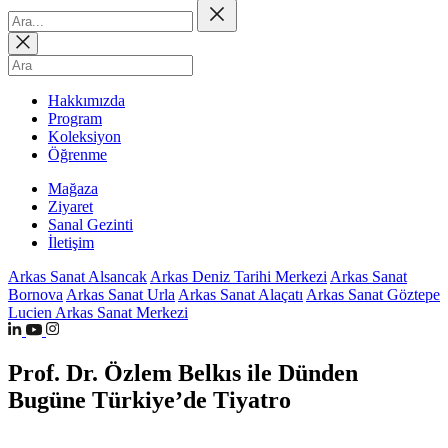
Hakkımızda
Program
Koleksiyon
Öğrenme
Mağaza
Ziyaret
Sanal Gezinti
İletişim
Arkas Sanat Alsancak
Arkas Deniz Tarihi Merkezi
Arkas Sanat
Bornova
Arkas Sanat Urla
Arkas Sanat Alaçatı
Arkas Sanat Göztepe
Lucien Arkas Sanat Merkezi
Prof. Dr. Özlem Belkıs ile Dünden
Bugüne Türkiye’de Tiyatro