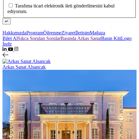
Tarafıma ticari elektronik ileti gönderilmesini kabul
ediyorum.
↵
Hakkımızda
Program
Öğrenme
Ziyaret
İletişim
Mağaza
Bilet Al
Sıkça Sorulan Sorular
Basında Arkas Sanat
Basın Kiti
Logo
İndir
Arkas Sanat Alsancak