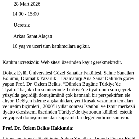
28 Mart 2026
14:00 - 15:00
Ücretsiz
Arkas Sanat Alaçatı
16 yaş ve üzeri tüm katılımcılara açıktır.
Katılım ücretsizdir. Web sitesi üzerinden kayıt gerekmektedir.
Dokuz Eylül Üniversitesi Güzel Sanatlar Fakültesi, Sahne Sanatları
Bölümü, Dramatik Yazarlık – Dramaturji Ana Sanat Dalı’nda görev
yapan Prof. Dr. Özlem Belkıs, “Dünden Bugüne Türkiye’de
Tiyatro” başlıklı bu seminerinde Türkiye’de tiyatronun son çeyrek
yüzyılda geçirdiği dönüşümünü çok katmanlı bir perspektiften ele
alıyor. Değişen izleme alışkanlıkları, yeni kuşak yazarların temaları
ve üretim biçimleri , 2000’li yıllar sonrası İstanbul ve İzmir merkezli
tiyatro ekosistemi üzerinden Türkiye’de tiyatronun kültürel, estetik
ve yapısal dönüşümüne dair kapsamlı bir değerlendirme sunuyor.
Prof. Dr. Özlem Belkıs Hakkında:
Lisans ve lisansüstü eğitimini Sahne Sanatları alanında Dokuz Eylül