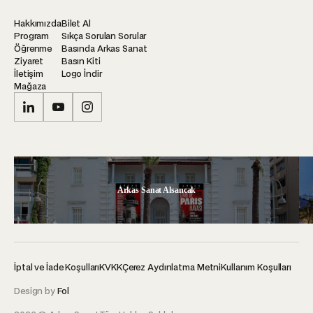
Hakkımızda
Bilet Al
Program
Sıkça Sorulan Sorular
Öğrenme
Basında Arkas Sanat
Ziyaret
Basın Kiti
İletişim
Logo İndir
Mağaza
Arkas Sanat Alsancak
İptal ve İade Koşulları
KVKK
Çerez Aydınlatma Metni
Kullanım Koşulları
Design by
Fol