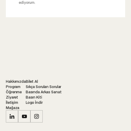
ediyorum.
Hakkımızda
Bilet Al
Program
Sıkça Sorulan Sorular
Öğrenme
Basında Arkas Sanat
Ziyaret
Basın Kiti
İletişim
Logo İndir
Mağaza