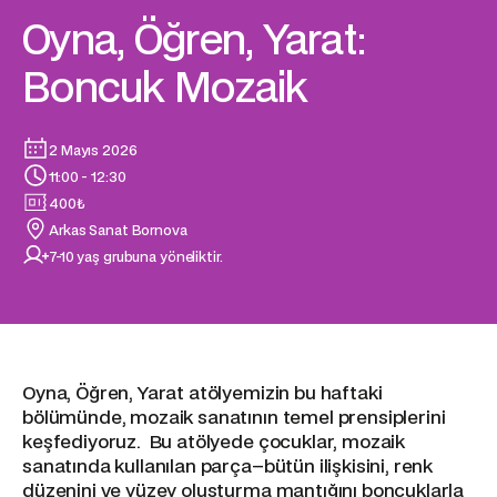
Oyna, Öğren, Yarat:
Boncuk Mozaik
2 Mayıs 2026
11:00 - 12:30
400
₺
Arkas Sanat Bornova
7-10 yaş grubuna yöneliktir.
Oyna, Öğren, Yarat atölyemizin bu haftaki
bölümünde, mozaik sanatının temel prensiplerini
keşfediyoruz. Bu atölyede çocuklar, mozaik
sanatında kullanılan parça–bütün ilişkisini, renk
düzenini ve yüzey oluşturma mantığını boncuklarla