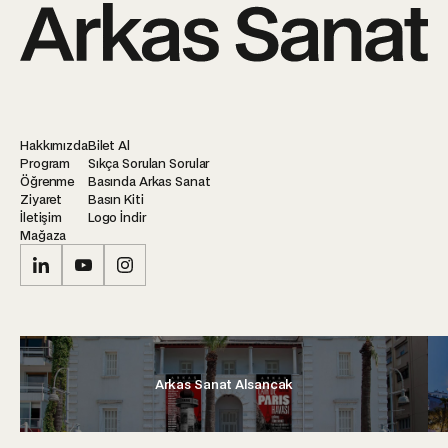
Hakkımızda
Bilet Al
Program
Sıkça Sorulan Sorular
Öğrenme
Basında Arkas Sanat
Ziyaret
Basın Kiti
İletişim
Logo İndir
Mağaza
Arkas Sanat Alsancak