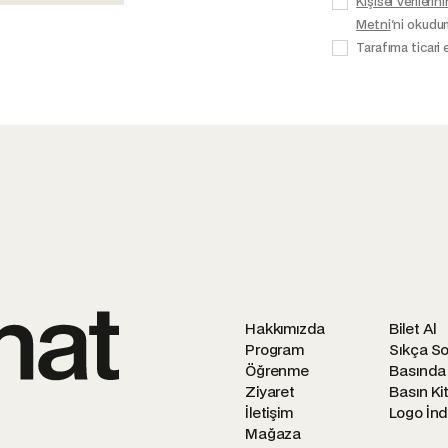
Kişisel Veriler
Metni
'ni okudu
Tarafıma ticari 
Hakkımızda
Bilet Al
Program
Sıkça So
Öğrenme
Basında
Ziyaret
Basın Kit
İletişim
Logo İnd
Mağaza