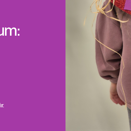
um:
r.