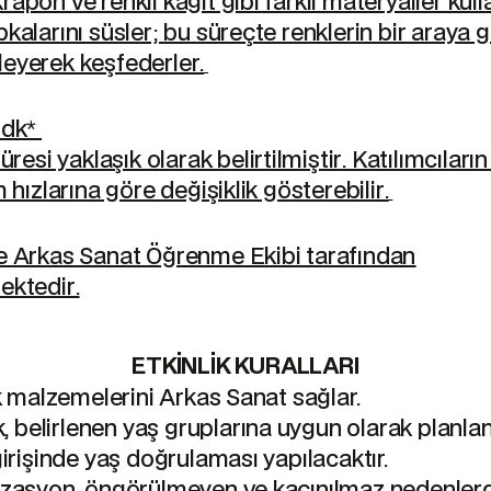
apon ve renkli kâğıt gibi farklı materyaller kul
kalarını süsler; bu süreçte renklerin bir araya ge
eyerek keşfederler.
dk*
üresi yaklaşık olarak belirtilmiştir. Katılımcıların 
m hızlarına göre değişiklik gösterebilir.
e Arkas Sanat Öğrenme Ekibi tarafından
ektedir.
ETKİNLİK KURALLARI
ik malzemelerini Arkas Sanat sağlar.
ik, belirlenen yaş gruplarına uygun olarak planlan
girişinde yaş doğrulaması yapılacaktır.
izasyon, öngörülmeyen ve kaçınılmaz nedenler