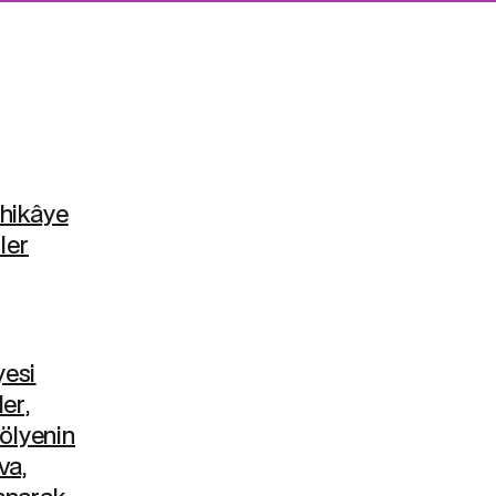
 hikâye
ler
yesi
ler,
tölyenin
va,