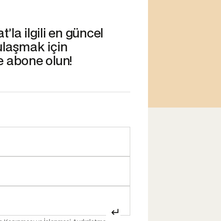
’la ilgili en güncel
ulaşmak için
e abone olun!
↵