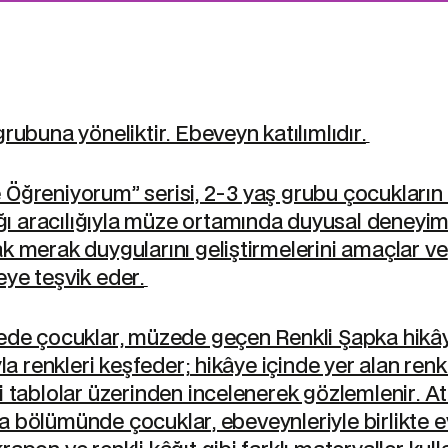
rubuna yöneliktir. Ebeveyn katılımlıdır.
Öğreniyorum” serisi, 2-3 yaş grubu çocukların
lığı aracılığıyla müze ortamında duyusal deneyim
k merak duygularını geliştirmelerini amaçlar ve
ye teşvik eder.
ede çocuklar, müzede geçen Renkli Şapka hikâ
yla renkleri keşfeder; hikâye içinde yer alan renk
i tablolar üzerinden incelenerek gözlemlenir. A
 bölümünde çocuklar, ebeveynleriyle birlikte e