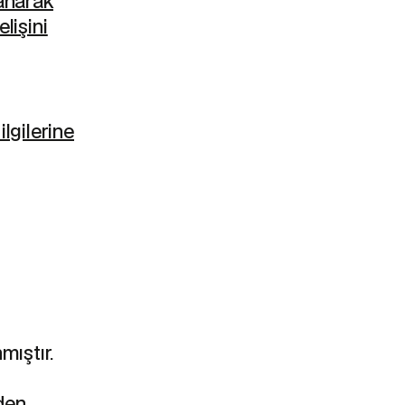
lanarak
lişini
ilgilerine
mıştır.
den