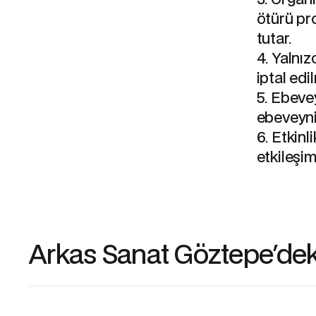
ötürü pro
tutar.
4. Yalnı
iptal edi
5. Ebevey
ebeveyni
6. Etkinli
etkileşi
Arkas Sanat Göztepe'deki