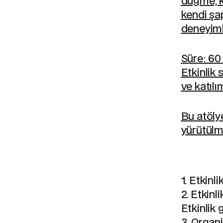
düğme, kr
kendi şap
deneyiml
Süre:
60 
Etkinlik s
ve katılı
Bu atöly
yürütülm
1. Etkinl
2. Etkinl
Etkinlik 
3. Organ