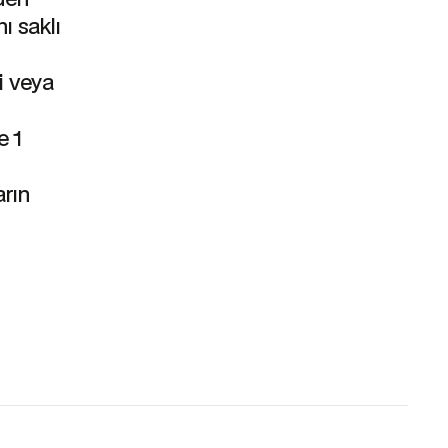
ı saklı
i veya
e 1
arın