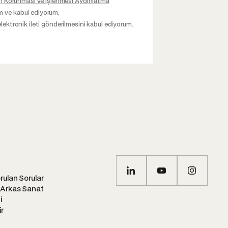
inin Korunması ve İşlenmesi Aydınlatma
m ve kabul ediyorum.
elektronik ileti gönderilmesini kabul ediyorum.
rulan Sorular
 Arkas Sanat
i
ir