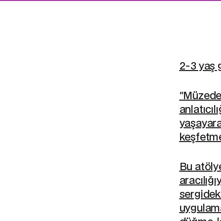
2-3 yaş g
“Müzede 
anlatıcı
yaşayara
keşfetme
Bu atöly
aracılığı
sergidek
uygulama