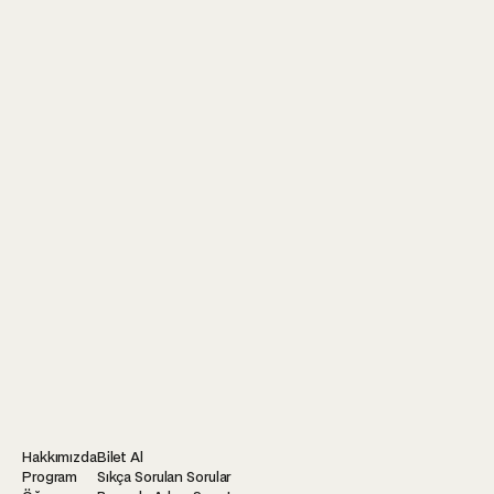
↵
Kişisel Verilerinin Korunması ve İşlenmesi Aydınlatma
Metni
'ni okudum ve kabul ediyorum.
Tarafıma ticari elektronik ileti gönderilmesini kabul
ediyorum.
Hakkımızda
Bilet Al
Program
Sıkça Sorulan Sorular