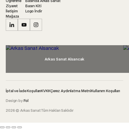
Öğrenme
Basında Arkas Sanat
Ziyaret
Basın Kiti
İletişim
Logo İndir
Mağaza
Arkas Sanat Alsancak
İptal ve İade Koşulları
KVKK
Çerez Aydınlatma Metni
Kullanım Koşulları
Design by
Fol
2026 © Arkas Sanat
Tüm Hakları Saklıdır