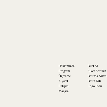
Kişisel Verilerinin
kabul ediyorum.
Tarafıma ticari elek
Hakkımızda
Bilet Al
Program
Sıkça Sorulan
Öğrenme
Basında Arkas
Ziyaret
Basın Kiti
İletişim
Logo İndir
Mağaza