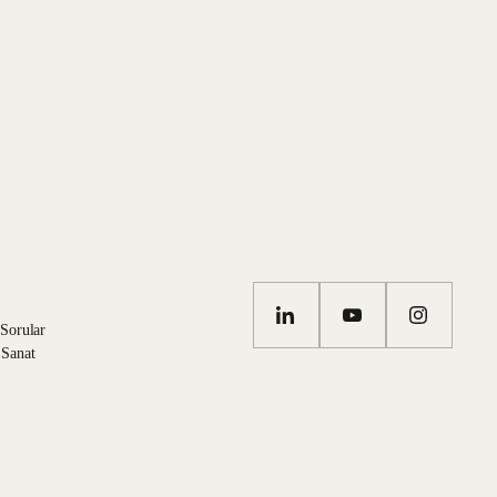
 Korunması ve İşlenmesi Aydınlatma Metni
'ni okudum ve
tronik ileti gönderilmesini kabul ediyorum.
 Sorular
 Sanat