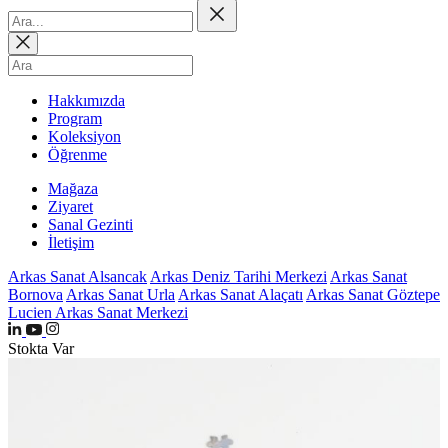
Hakkımızda
Program
Koleksiyon
Öğrenme
Mağaza
Ziyaret
Sanal Gezinti
İletişim
Arkas Sanat Alsancak
Arkas Deniz Tarihi Merkezi
Arkas Sanat
Bornova
Arkas Sanat Urla
Arkas Sanat Alaçatı
Arkas Sanat Göztepe
Lucien Arkas Sanat Merkezi
Stokta Var