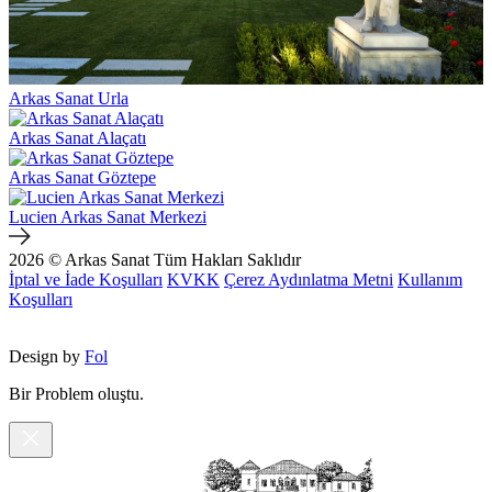
Arkas Sanat Urla
Arkas Sanat Alaçatı
Arkas Sanat Göztepe
Lucien Arkas Sanat Merkezi
2026 © Arkas Sanat
Tüm Hakları Saklıdır
İptal ve İade Koşulları
KVKK
Çerez Aydınlatma Metni
Kullanım
Koşulları
Design by
Fol
Bir Problem oluştu.