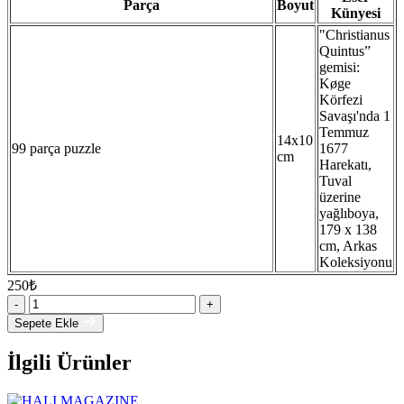
Parça
Boyut
Künyesi
"Christianus
Quintus”
gemisi:
Køge
Körfezi
Savaşı'nda 1
Temmuz
14x10
99 parça puzzle
1677
cm
Harekatı,
Tuval
üzerine
yağlıboya,
179 x 138
cm, Arkas
Koleksiyonu
250
₺
-
+
Sepete Ekle
İlgili Ürünler