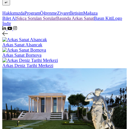
↵
Hakkımızda
Program
Öğrenme
Ziyaret
İletişim
Mağaza
Bilet Al
Sıkça Sorulan Sorular
Basında Arkas Sanat
Basın Kiti
Logo
İndir
Arkas Sanat Alsancak
Arkas Sanat Bornova
Arkas Deniz Tarihi Merkezi