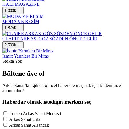
HALI MAGAZINE
1,000
₺
MODA VE RESİM
1,875
₺
CLAIRE ARKAS: GÖZ SÖZDEN ÖNCE GELİR
2,500
₺
İzmir: Yarınlara Bir Miras
Stokta Yok
Bültene üye ol
Arkas Sanat’la ilgili en güncel haberlere ulaşmak için bültenimize
abone olun!
Haberdar olmak istediğin merkezi seç
Lucien Arkas Sanat Merkezi
Arkas Sanat Urla
Arkas Sanat Alsancak