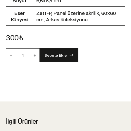
Boyut
6,5x6,5 cm
Eser
Zett-P, Panel üzerine akrilik, 60x60
Künyesi
cm, Arkas Koleksiyonu
300
₺
-
+
Sepete Ekle
İlgili Ürünler