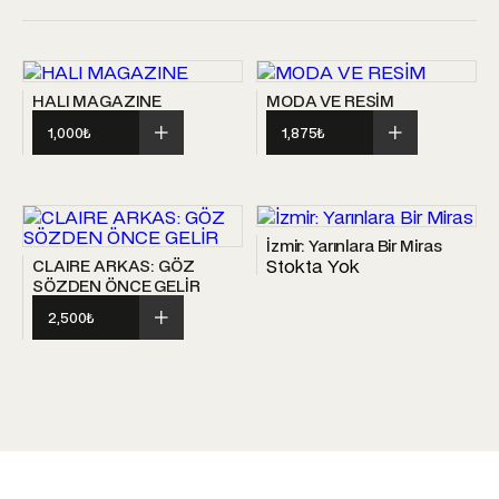
HALI MAGAZINE
MODA VE RESİM
1,000
₺
1,875
₺
İzmir: Yarınlara Bir Miras
Stokta Yok
CLAIRE ARKAS: GÖZ
SÖZDEN ÖNCE GELİR
2,500
₺