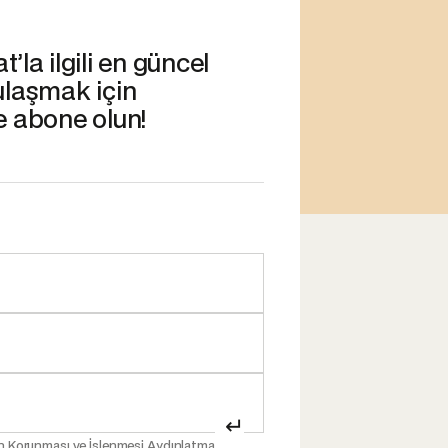
’la ilgili en güncel
ulaşmak için
e abone olun!
↵
inin Korunması ve İşlenmesi Aydınlatma