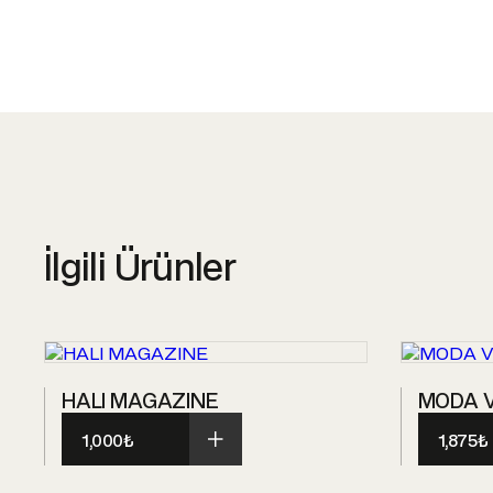
İlgili Ürünler
HALI MAGAZINE
MODA V
1,000
₺
1,875
₺