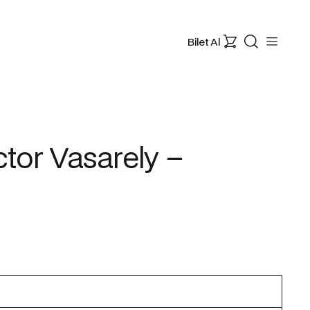
Bilet Al
ctor Vasarely –