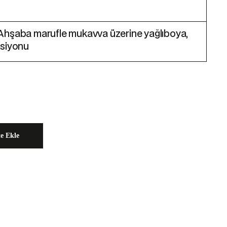
Ahşaba marufle mukavva üzerine yağlıboya,
ksiyonu
te Ekle