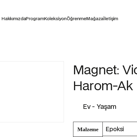
Hakkımızda
Program
Koleksiyon
Öğrenme
Mağaza
İletişim
Magnet: Vi
Harom-Ak
Ev - Yaşam
Epoksi
Malzeme