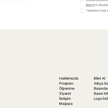
Metni
'ni okudu
Tarafıma ticari 
Hakkımızda
Bilet Al
Program
Sıkça So
Öğrenme
Basında
Ziyaret
Basın Kit
İletişim
Logo İnd
Mağaza