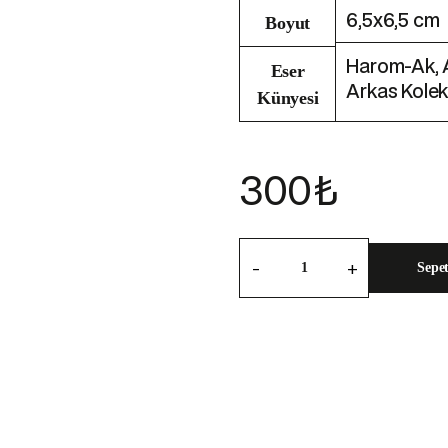
6,5x6,5 cm
Boyut
Harom-Ak, 
Eser
Arkas Kole
Künyesi
300
₺
-
+
Sepe