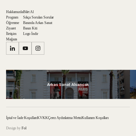
Hakkımızda
Bilet Al
Program
Sıkça Sorulan Sorular
Öğrenme
Basında Arkas Sanat
Ziyaret
Basın Kiti
İletişim
Logo İndir
Mağaza
Arkas Sanat Alsancak
İptal ve İade Koşulları
KVKK
Çerez Aydınlatma Metni
Kullanım Koşulları
Design by
Fol