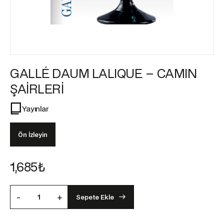
GALLÉ DAUM LALIQUE – CAMIN
ŞAİRLERİ
Yayınlar
Ön İzleyin
1,685
₺
-
+
Sepete Ekle