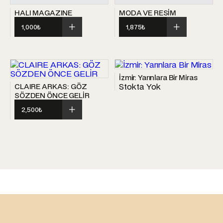
HALI MAGAZINE
MODA VE RESİM
1,000
₺
1,875
₺
İzmir: Yarınlara Bir Miras
Stokta Yok
CLAIRE ARKAS: GÖZ
SÖZDEN ÖNCE GELİR
2,500
₺