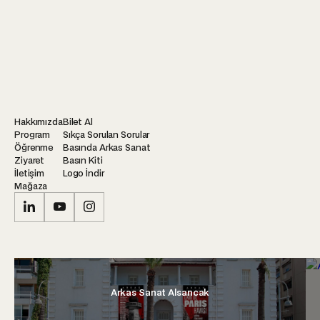
Hakkımızda
Bilet Al
Program
Sıkça Sorulan Sorular
Öğrenme
Basında Arkas Sanat
Ziyaret
Basın Kiti
İletişim
Logo İndir
Mağaza
Arkas Sanat Alsancak