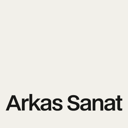
↵
Kişisel Verilerinin Korunması ve İşlenmesi Aydınlatma Metni
'ni okudum
ve kabul ediyorum.
Tarafıma ticari elektronik ileti gönderilmesini kabul ediyorum.