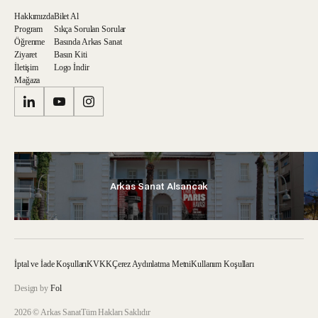
Hakkımızda
Bilet Al
Program
Sıkça Sorulan Sorular
Öğrenme
Basında Arkas Sanat
Ziyaret
Basın Kiti
İletişim
Logo İndir
Mağaza
Arkas Sanat Alsancak
İptal ve İade Koşulları
KVKK
Çerez Aydınlatma Metni
Kullanım Koşulları
Design by
Fol
2026 © Arkas Sanat
Tüm Hakları Saklıdır