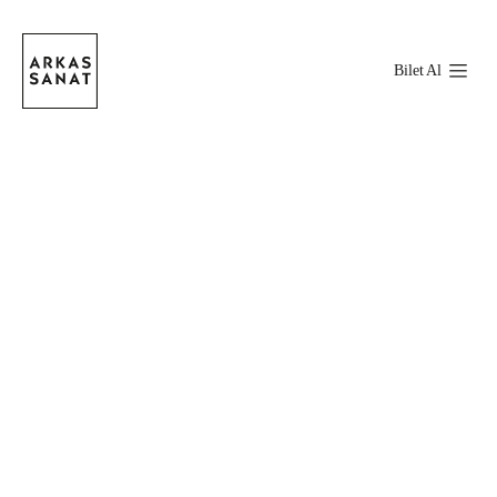
Bilet Al
Stokta Var
Boyut
Standart