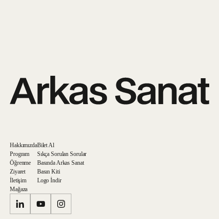
Tarafıma ticari elektronik ileti gönderilmesini kabul ediyorum.
Hakkımızda
Bilet Al
Program
Sıkça Sorulan Sorular
Öğrenme
Basında Arkas Sanat
Ziyaret
Basın Kiti
İletişim
Logo İndir
Mağaza