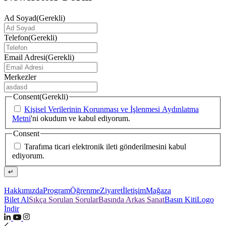
Ad Soyad
(Gerekli)
Telefon
(Gerekli)
Email Adresi
(Gerekli)
Merkezler
Consent
(Gerekli)
Kişisel Verilerinin Korunması ve İşlenmesi Aydınlatma
Metni
'ni okudum ve kabul ediyorum.
Consent
Tarafıma ticari elektronik ileti gönderilmesini kabul
ediyorum.
↵
Hakkımızda
Program
Öğrenme
Ziyaret
İletişim
Mağaza
Bilet Al
Sıkça Sorulan Sorular
Basında Arkas Sanat
Basın Kiti
Logo
İndir