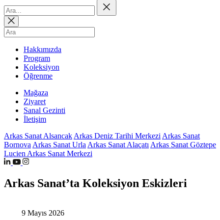
Hakkımızda
Program
Koleksiyon
Öğrenme
Mağaza
Ziyaret
Sanal Gezinti
İletişim
Arkas Sanat Alsancak
Arkas Deniz Tarihi Merkezi
Arkas Sanat
Bornova
Arkas Sanat Urla
Arkas Sanat Alaçatı
Arkas Sanat Göztepe
Lucien Arkas Sanat Merkezi
Arkas Sanat’ta Koleksiyon Eskizleri
9 Mayıs 2026