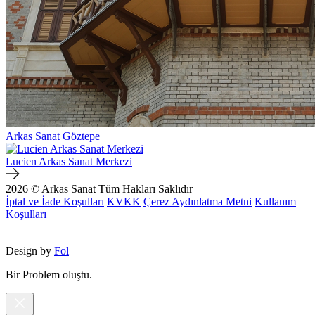
Arkas Sanat Göztepe
Lucien Arkas Sanat Merkezi
2026 © Arkas Sanat
Tüm Hakları Saklıdır
İptal ve İade Koşulları
KVKK
Çerez Aydınlatma Metni
Kullanım
Koşulları
Design by
Fol
Bir Problem oluştu.