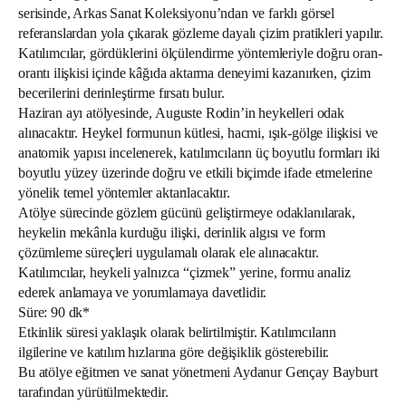
serisinde, Arkas Sanat Koleksiyonu’ndan ve farklı görsel
referanslardan yola çıkarak gözleme dayalı çizim pratikleri yapılır.
Katılımcılar, gördüklerini ölçülendirme yöntemleriyle doğru oran-
orantı ilişkisi içinde kâğıda aktarma deneyimi kazanırken, çizim
becerilerini derinleştirme fırsatı bulur.
Haziran ayı atölyesinde, Auguste Rodin’in heykelleri odak
alınacaktır. Heykel formunun kütlesi, hacmi, ışık-gölge ilişkisi ve
anatomik yapısı incelenerek, katılımcıların üç boyutlu formları iki
boyutlu yüzey üzerinde doğru ve etkili biçimde ifade etmelerine
yönelik temel yöntemler aktarılacaktır.
Atölye sürecinde gözlem gücünü geliştirmeye odaklanılarak,
heykelin mekânla kurduğu ilişki, derinlik algısı ve form
çözümleme süreçleri uygulamalı olarak ele alınacaktır.
Katılımcılar, heykeli yalnızca “çizmek” yerine, formu analiz
ederek anlamaya ve yorumlamaya davetlidir.
Süre: 90 dk*
Etkinlik süresi yaklaşık olarak belirtilmiştir. Katılımcıların
ilgilerine ve katılım hızlarına göre değişiklik gösterebilir.
Bu atölye eğitmen ve sanat yönetmeni Aydanur Gençay Bayburt
tarafından yürütülmektedir.