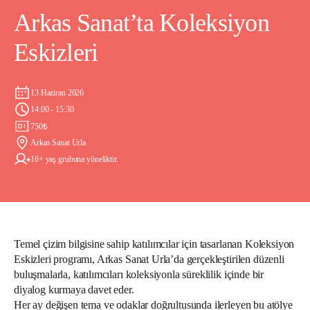
Arkas Sanat’ta Koleksiyon
Eskizleri
13 Haziran 2026
14:00 - 15:30
750
₺
Arkas Sanat Urla
16+ yaş grubuna yöneliktir.
Temel çizim bilgisine sahip katılımcılar için tasarlanan Koleksiyon
Eskizleri programı, Arkas Sanat Urla’da gerçekleştirilen düzenli
buluşmalarla, katılımcıları koleksiyonla süreklilik içinde bir
diyalog kurmaya davet eder.
Her ay değişen tema ve odaklar doğrultusunda ilerleyen bu atölye