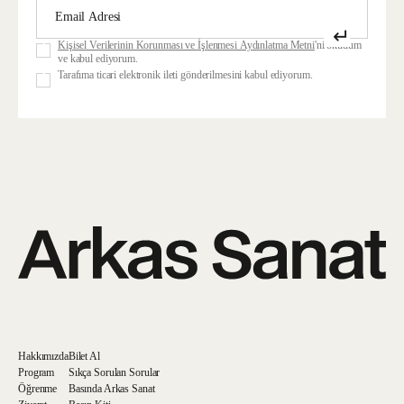
↵
Kişisel Verilerinin Korunması ve İşlenmesi Aydınlatma Metni
'ni okudum
ve kabul ediyorum.
Tarafıma ticari elektronik ileti gönderilmesini kabul ediyorum.
Hakkımızda
Bilet Al
Program
Sıkça Sorulan Sorular
Öğrenme
Basında Arkas Sanat