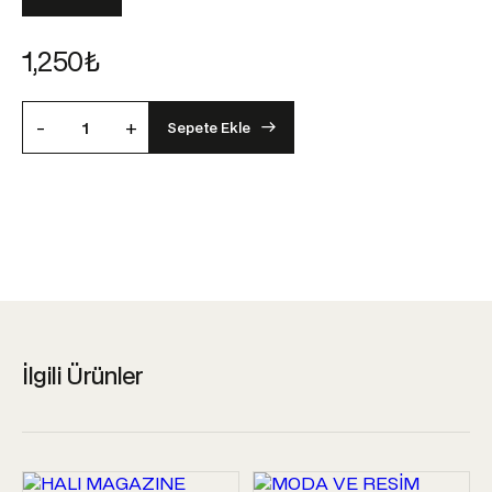
1,250
₺
-
+
Sepete Ekle
İlgili Ürünler