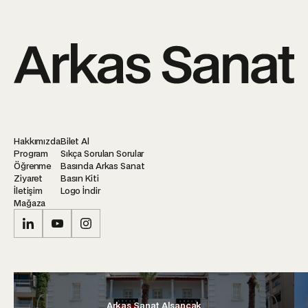
Hakkımızda
Bilet Al
Program
Sıkça Sorulan Sorular
Öğrenme
Basında Arkas Sanat
Ziyaret
Basın Kiti
İletişim
Logo İndir
Mağaza
Arkas Sanat Alsancak