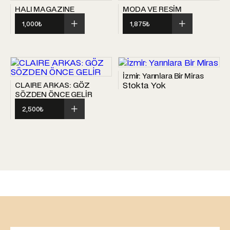
HALI MAGAZINE
MODA VE RESİM
1,000
₺
1,875
₺
İzmir: Yarınlara Bir Miras
Stokta Yok
CLAIRE ARKAS: GÖZ
SÖZDEN ÖNCE GELİR
2,500
₺