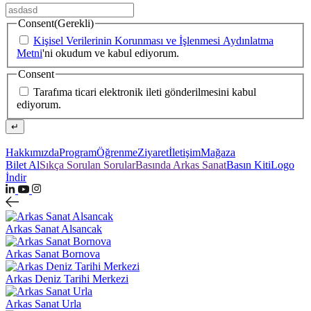
Consent
(Gerekli)
Kişisel Verilerinin Korunması ve İşlenmesi Aydınlatma
Metni
'ni okudum ve kabul ediyorum.
Consent
Tarafıma ticari elektronik ileti gönderilmesini kabul
ediyorum.
↵
Hakkımızda
Program
Öğrenme
Ziyaret
İletişim
Mağaza
Bilet Al
Sıkça Sorulan Sorular
Basında Arkas Sanat
Basın Kiti
Logo
İndir
Arkas Sanat Alsancak
Arkas Sanat Bornova
Arkas Deniz Tarihi Merkezi
Arkas Sanat Urla