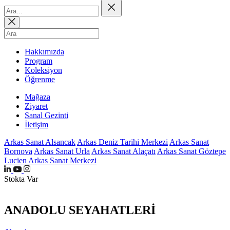
Hakkımızda
Program
Koleksiyon
Öğrenme
Mağaza
Ziyaret
Sanal Gezinti
İletişim
Arkas Sanat Alsancak
Arkas Deniz Tarihi Merkezi
Arkas Sanat
Bornova
Arkas Sanat Urla
Arkas Sanat Alaçatı
Arkas Sanat Göztepe
Lucien Arkas Sanat Merkezi
Stokta Var
ANADOLU SEYAHATLERİ