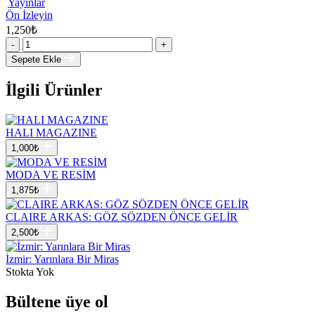
Yayınlar
Ön İzleyin
1,250
₺
-
+
Sepete Ekle
İlgili Ürünler
HALI MAGAZINE
1,000
₺
MODA VE RESİM
1,875
₺
CLAIRE ARKAS: GÖZ SÖZDEN ÖNCE GELİR
2,500
₺
İzmir: Yarınlara Bir Miras
Stokta Yok
Bültene üye ol