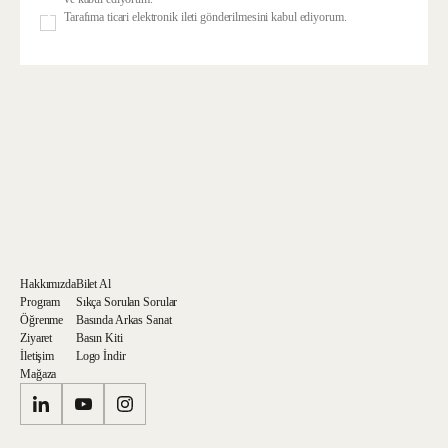
Tarafıma ticari elektronik ileti gönderilmesini kabul ediyorum.
Hakkımızda
Bilet Al
Program
Sıkça Sorulan Sorular
Öğrenme
Basında Arkas Sanat
Ziyaret
Basın Kiti
İletişim
Logo İndir
Mağaza