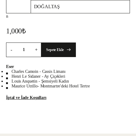
DOĞALTAŞ
n
1,000
₺
-
+
Sepete Ekle
Eser
Charles Camoin - Cassis Limanı
Henri Le Sidaner - Ay Çiçekleri
Louis Anquetin - Şemsiyeli Kadın
Maurice Utrillo- Montmartre'deki Hotel Tertre
İptal ve İade Koşulları