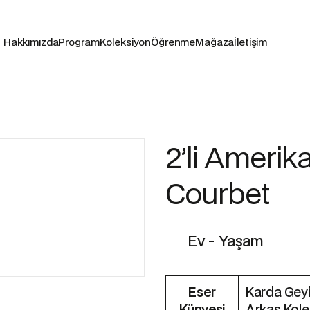
Hakkımızda
Program
Koleksiyon
Öğrenme
Mağaza
İletişim
2’li Amerik
Courbet
Ev - Yaşam
Eser
Karda Geyik
Künyesi
Arkas Kol