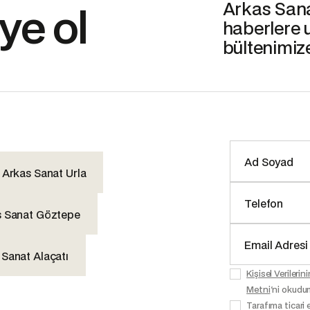
Arkas Sanat
ye ol
haberlere 
bültenimiz
Arkas Sanat Urla
s Sanat Göztepe
 Sanat Alaçatı
Kişisel Veriler
Metni
'ni okudu
Tarafıma ticari 