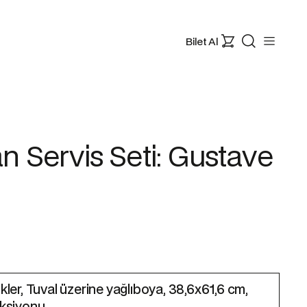
Bilet Al
an Servis Seti: Gustave
ler, Tuval üzerine yağlıboya, 38,6x61,6 cm,
eksiyonu