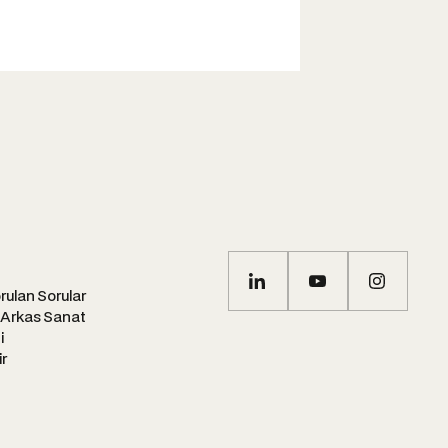
rulan Sorular
 Arkas Sanat
i
ir