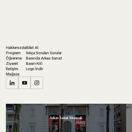
Hakkımızda
Bilet Al
Program
Sıkça Sorulan Sorular
Öğrenme
Basında Arkas Sanat
Ziyaret
Basın Kiti
İletişim
Logo İndir
Mağaza
Arkas Sanat Alsancak