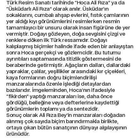
Türk Resim Sanatı tarihinde “Hoca Ali Rıza” ya da
“Üsküdarlı Ali Rıza” olarak anılır. Üsküdar’ın
sokaklarını, cumbalı ahşap evlerini, fıstık çamlarının
yer aldığı kıyı görünümlerini resimlerken resmin
tamamlayıcı bir unsuru olarak insan figürüne de yer
vermiştir. Doğayı gözleyen, doğa sevgisini çizgi ve
renklere döken ilk Türk ressamıdır. Doğayı
kalıplaşmış biçimler halinde ifade eden bir anlayıştan
sonra Hoca gerçekçi ve gözlemcidir. Bu tutumu
ayrıntıları saptamasında titizlik göstermesini de
beraberinde getirmiştir. Ağaçların dalları, dallardaki
yapraklar, çalılar, yeşillikler arasındaki kır çiçekleri,
kaya formlarının doğru biçimlendirilişi
manzaralarında özenle işlediği detaylardan
bazılarıdır. İmgeleminden, Hoca’nın ifadesiyle
“fikirden” yaptığı manzaraları ise, daha önce
gördüğü, belleğine veya defterlerine kaydettiği
görünümlerin toplamı ya da sentezidir.
Sonuç olarak Ali Rıza Bey’in manzaraları doğadan
alınmış çok sayıda biçim barındırmakla birlikte,
ortaya çıkan bütün sanatçının dünyayı algılayışının
ürünüdür.