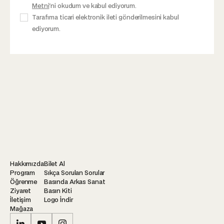
Metni
'ni okudum ve kabul ediyorum.
Tarafıma ticari elektronik ileti gönderilmesini kabul
ediyorum.
Hakkımızda
Bilet Al
Program
Sıkça Sorulan Sorular
Öğrenme
Basında Arkas Sanat
Ziyaret
Basın Kiti
İletişim
Logo İndir
Mağaza