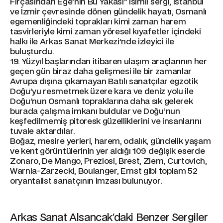
Fırçasından Ege’nin Bu Yakası” isimli sergi, İstanbul
ve İzmir çevresinde dönen gündelik hayatı, Osmanlı
egemenliğindeki toprakları kimi zaman harem
tasvirleriyle kimi zaman yöresel kıyafetler içindeki
halkı ile Arkas Sanat Merkezi’nde izleyici ile
buluşturdu.
19. Yüzyıl başlarından itibaren ulaşım araçlarının her
geçen gün biraz daha gelişmesi ile bir zamanlar
Avrupa dışına çıkamayan Batılı sanatçılar egzotik
Doğu’yu resmetmek üzere kara ve deniz yolu ile
Doğu’nun Osmanlı topraklarına daha sık gelerek
burada çalışma imkanı buldular ve Doğu’nun
keşfedilmemiş pitoresk güzelliklerini ve insanlarını
tuvale aktardılar.
Boğaz, mesire yerleri, harem, odalık, gündelik yaşam
ve kent görüntülerinin yer aldığı 109 değişik eserde
Zonaro, De Mango, Preziosi, Brest, Ziem, Curtovich,
Warnia-Zarzecki, Boulanger, Ernst gibi toplam 52
oryantalist sanatçının imzası bulunuyor.
Arkas Sanat Alsancak'daki Benzer Sergiler