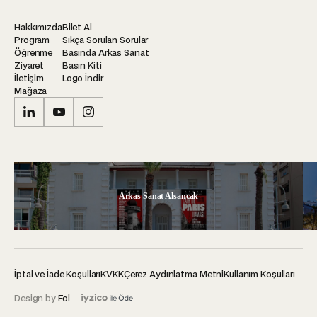
Hakkımızda
Bilet Al
Program
Sıkça Sorulan Sorular
Öğrenme
Basında Arkas Sanat
Ziyaret
Basın Kiti
İletişim
Logo İndir
Mağaza
Arkas Sanat Alsancak
İptal ve İade Koşulları
KVKK
Çerez Aydınlatma Metni
Kullanım Koşulları
Design by
Fol