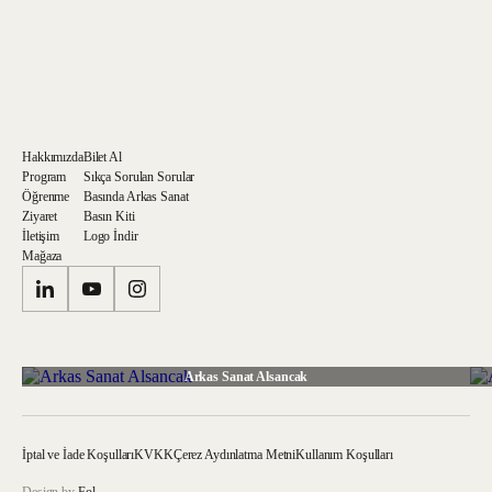
Hakkımızda
Bilet Al
Program
Sıkça Sorulan Sorular
Öğrenme
Basında Arkas Sanat
Ziyaret
Basın Kiti
İletişim
Logo İndir
Mağaza
Arkas Sanat Alsancak
İptal ve İade Koşulları
KVKK
Çerez Aydınlatma Metni
Kullanım Koşulları