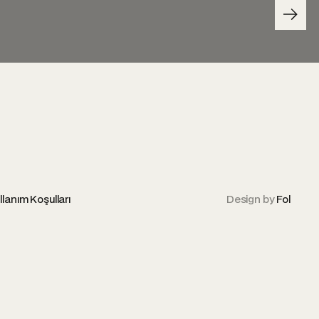
llanım Koşulları
Design by
Fol