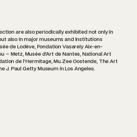
tion are also periodically exhibited not only in
ut also in major museums and institutions
sée de Lodève, Fondation Vasarely Aix-en-
 – Metz, Musée d’Art de Nantes, National Art
dation de l'Hermitage, Mu.Zee Oostende, The Art
the J. Paul Getty Museum in Los Angeles.