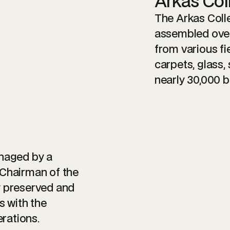
Arkas Col
The Arkas Collec
assembled over
from various fie
carpets, glass,
nearly 30,000 
anaged by a
 Chairman of the
y preserved and
 with the
erations.