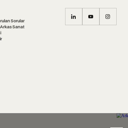
rulan Sorular
 Arkas Sanat
i
ir