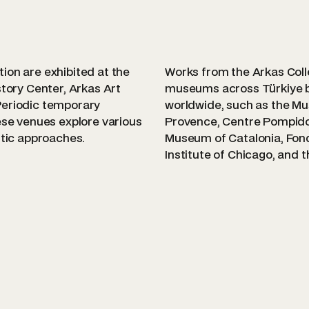
ion are exhibited at the
Works from the Arkas Collec
story Center, Arkas Art
museums across Türkiye b
Periodic temporary
worldwide, such as the Mu
ese venues explore various
Provence, Centre Pompidou
stic approaches.
Museum of Catalonia, Fon
Institute of Chicago, and 