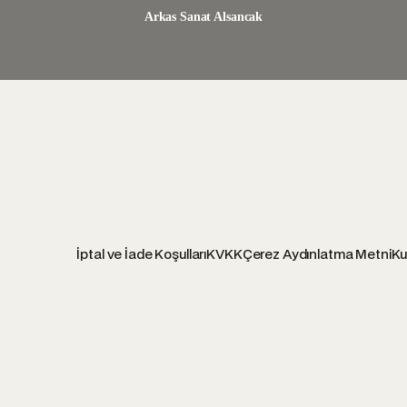
Arkas Sanat Alsancak
İptal ve İade Koşulları
KVKK
Çerez Aydınlatma Metni
Ku