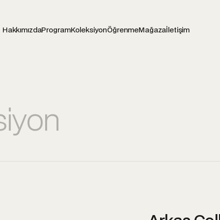
Hakkımızda
Program
Koleksiyon
Öğrenme
Mağaza
İletişim
siyon