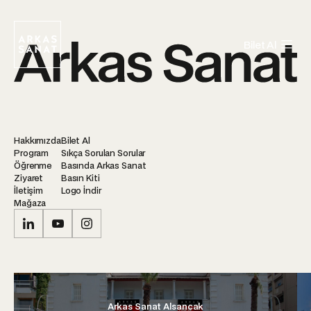
Bilet Al
Hakkımızda
Bilet Al
Program
Sıkça Sorulan Sorular
Öğrenme
Basında Arkas Sanat
Ziyaret
Basın Kiti
İletişim
Logo İndir
Mağaza
Arkas Sanat Alsancak