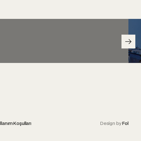
llanım Koşulları
Design by
Fol