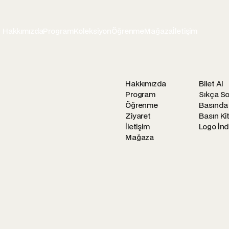
Hakkımızda
Program
Koleksiyon
Öğrenme
Mağaza
İletişim
Hakkımızda
Bilet Al
Program
Sıkça So
Öğrenme
Basında
Ziyaret
Basın Kit
İletişim
Logo İnd
Mağaza