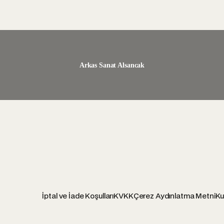
Arkas Sanat Alsancak
İptal ve İade Koşulları
KVKK
Çerez Aydınlatma Metni
Ku