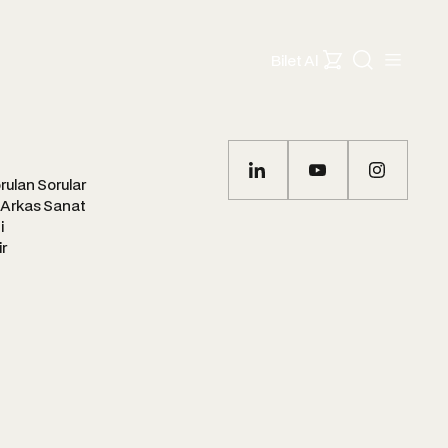
Bilet Al
rulan Sorular
 Arkas Sanat
i
ir