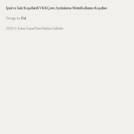
İptal ve İade Koşulları
KVKK
Çerez Aydınlatma Metni
Kullanım Koşulları
Design by
Fol
2026 © Arkas Sanat
Tüm Hakları Saklıdır