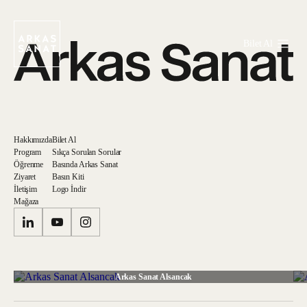
Bilet Al
Hakkımızda
Bilet Al
Program
Sıkça Sorulan Sorular
Öğrenme
Basında Arkas Sanat
Ziyaret
Basın Kiti
İletişim
Logo İndir
Mağaza
Arkas Sanat Alsancak