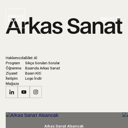
Bilet Al
Hakkımızda
Bilet Al
Program
Sıkça Sorulan Sorular
Öğrenme
Basında Arkas Sanat
Ziyaret
Basın Kiti
İletişim
Logo İndir
Mağaza
Arkas Sanat Alsancak