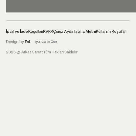
İptal ve İade Koşulları
KVKK
Çerez Aydınlatma Metni
Kullanım Koşulları
Design by
Fol
2026 © Arkas Sanat
Tüm Hakları Saklıdır