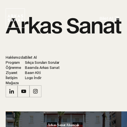
Bilet Al
Hakkımızda
Bilet Al
Program
Sıkça Sorulan Sorular
Öğrenme
Basında Arkas Sanat
Ziyaret
Basın Kiti
İletişim
Logo İndir
Mağaza
Arkas Sanat Alsancak