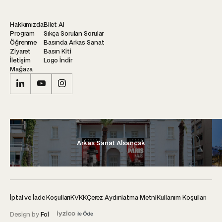
Hakkımızda
Bilet Al
Program
Sıkça Sorulan Sorular
Öğrenme
Basında Arkas Sanat
Ziyaret
Basın Kiti
İletişim
Logo İndir
Mağaza
Arkas Sanat Alsancak
İptal ve İade Koşulları
KVKK
Çerez Aydınlatma Metni
Kullanım Koşulları
Design by
Fol