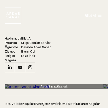
Bilet Al
Hakkımızda
Bilet Al
Program
Sıkça Sorulan Sorular
Öğrenme
Basında Arkas Sanat
Ziyaret
Basın Kiti
İletişim
Logo İndir
Mağaza
Arkas Sanat Alsancak
İptal ve İade Koşulları
KVKK
Çerez Aydınlatma Metni
Kullanım Koşulları